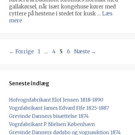
gallakørsel, når især kongehuse kører med
ryttere på hestene i stedet for kusk …
Læs
mere
Side
Side
Side
Side
←
Forrige
1
…
4
5
6
Næste
→
Seneste indlæg
Hofvognfabrikant Elof Jensen 1818-1890
Vognfabrikant James Edvard Fife 1825-1887
Grevinde Danners bisættelse 1874
Vognfabrikant P. Nielsen København
Grevinde Danners dødsbo og vognauktion 1874