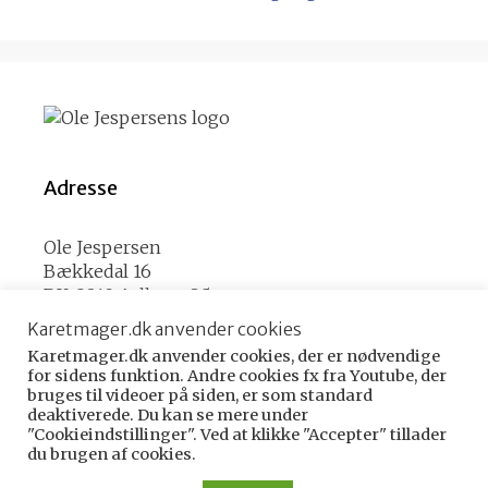
Adresse
Ole Jespersen
Bækkedal 16
DK-9210 Aalborg SØ
Karetmager.dk anvender cookies
Karetmager.dk anvender cookies, der er nødvendige
Kontakt
for sidens funktion. Andre cookies fx fra Youtube, der
bruges til videoer på siden, er som standard
deaktiverede. Du kan se mere under
E-mail
ole (@) karetmager.dk
"Cookieindstillinger". Ved at klikke "Accepter" tillader
du brugen af cookies.