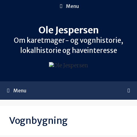
Hop
Menu
til
indhold
Ole Jespersen
Om karetmager- og vognhistorie,
lokalhistorie og haveinteresse
Menu
Vognbygning