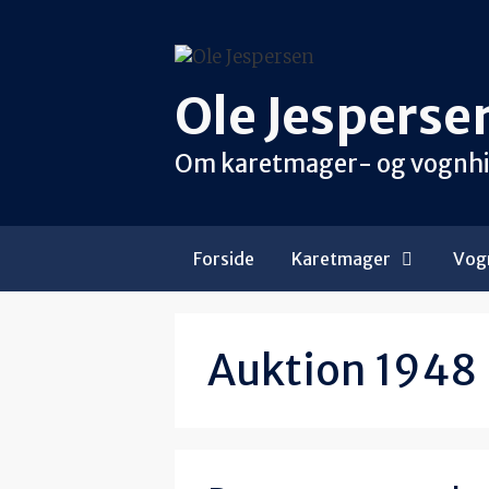
Hop
til
indhold
Ole Jesperse
Om karetmager- og vognhist
Forside
Karetmager
Vogn
Auktion 1948