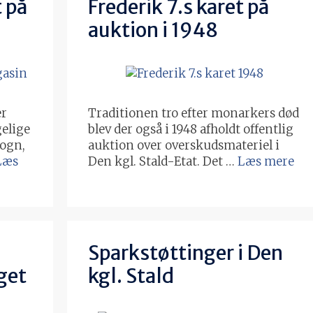
 på
Frederik 7.s karet på
auktion i 1948
er
Traditionen tro efter monarkers død
elige
blev der også i 1948 afholdt offentlig
vogn,
auktion over overskudsmateriel i
Læs
Den kgl. Stald-Etat. Det …
Læs mere
Sparkstøttinger i Den
get
kgl. Stald