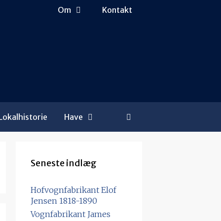
Om
Kontakt
Lokalhistorie
Have
Seneste indlæg
Hofvognfabrikant Elof
Jensen 1818-1890
Vognfabrikant James