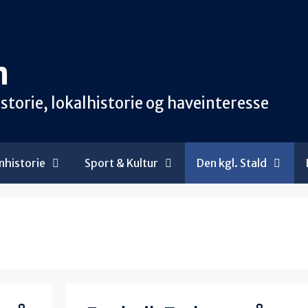
n
orie, lokalhistorie og haveinteresse
historie
Sport & Kultur
Den kgl. Stald