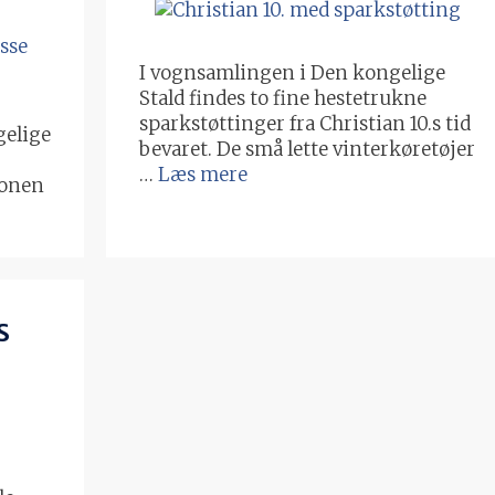
I vognsamlingen i Den kongelige
Stald findes to fine hestetrukne
sparkstøttinger fra Christian 10.s tid
gelige
bevaret. De små lette vinterkøretøjer
…
Læs mere
tionen
s