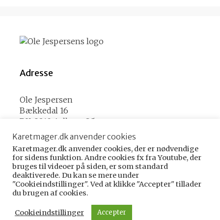
Adresse
Ole Jespersen
Bækkedal 16
DK-9210 Aalborg SØ
Karetmager.dk anvender cookies
Karetmager.dk anvender cookies, der er nødvendige
Kontakt
for sidens funktion. Andre cookies fx fra Youtube, der
bruges til videoer på siden, er som standard
deaktiverede. Du kan se mere under
E-mail
ole (@) karetmager.dk
"Cookieindstillinger". Ved at klikke "Accepter" tillader
du brugen af cookies.
Cookieindstillinger
Accepter
Copyright © Ole Jespersen 2026