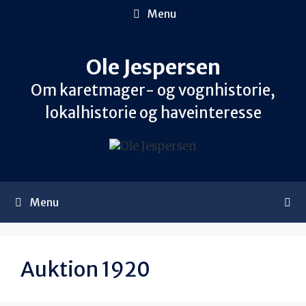
Hop
Menu
til
indhold
Ole Jespersen
Om karetmager- og vognhistorie,
lokalhistorie og haveinteresse
Menu
Auktion 1920