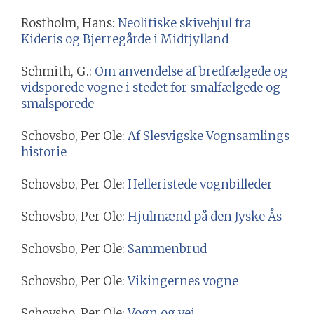
Rostholm, Hans:
Neolitiske skivehjul fra
Kideris og Bjerregårde i Midtjylland
Schmith, G.:
Om anvendelse af bredfælgede og
vidsporede vogne i stedet for smalfælgede og
smalsporede
Schovsbo, Per Ole:
Af Slesvigske Vognsamlings
historie
Schovsbo, Per Ole:
Helleristede vognbilleder
Schovsbo, Per Ole:
Hjulmænd på den Jyske Ås
Schovsbo, Per Ole:
Sammenbrud
Schovsbo, Per Ole:
Vikingernes vogne
Schovsbo, Per Ole:
Vogn og vej