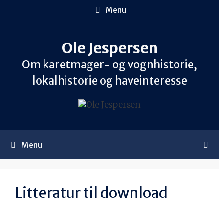
Hop
Menu
til
indhold
Ole Jespersen
Om karetmager- og vognhistorie,
lokalhistorie og haveinteresse
Menu
Litteratur til download