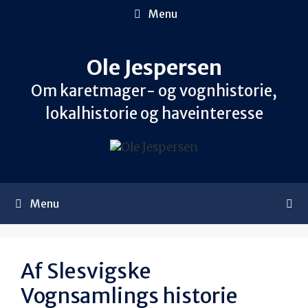
Hop
Menu
til
indhold
Ole Jespersen
Om karetmager- og vognhistorie,
lokalhistorie og haveinteresse
Menu
Af Slesvigske
Vognsamlings historie