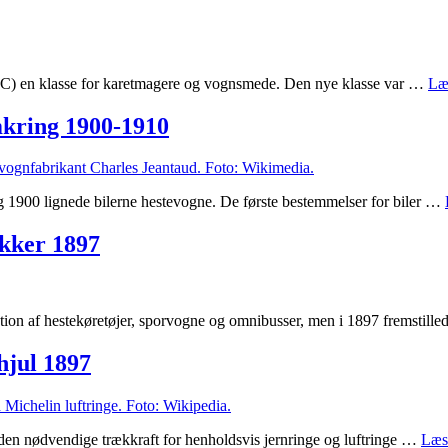
TEC) en klasse for karetmagere og vognsmede. Den nye klasse var …
Læ
mkring 1900-1910
g 1900 lignede bilerne hestevogne. De første bestemmelser for biler …
ikker 1897
tion af hestekøretøjer, sporvogne og omnibusser, men i 1897 fremstill
hjul 1897
 den nødvendige trækkraft for henholdsvis jernringe og luftringe …
Læs