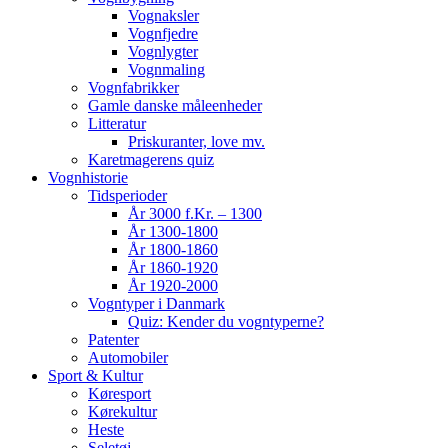
Vognaksler
Vognfjedre
Vognlygter
Vognmaling
Vognfabrikker
Gamle danske måleenheder
Litteratur
Priskuranter, love mv.
Karetmagerens quiz
Vognhistorie
Tidsperioder
År 3000 f.Kr. – 1300
År 1300-1800
År 1800-1860
År 1860-1920
År 1920-2000
Vogntyper i Danmark
Quiz: Kender du vogntyperne?
Patenter
Automobiler
Sport & Kultur
Køresport
Kørekultur
Heste
Seletøj