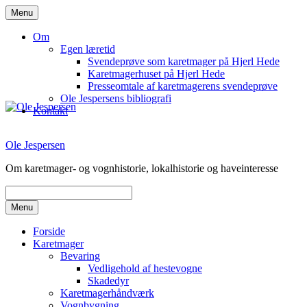
Hop
Menu
til
indhold
Om
Egen læretid
Svendeprøve som karetmager på Hjerl Hede
Karetmagerhuset på Hjerl Hede
Presseomtale af karetmagerens svendeprøve
Ole Jespersens bibliografi
Kontakt
Ole Jespersen
Om karetmager- og vognhistorie, lokalhistorie og haveinteresse
Menu
Forside
Karetmager
Bevaring
Vedligehold af hestevogne
Skadedyr
Karetmagerhåndværk
Vognbygning