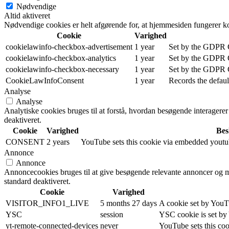
Nødvendige
Altid aktiveret
Nødvendige cookies er helt afgørende for, at hjemmesiden fungerer ko
Cookie
Varighed
cookielawinfo-checkbox-advertisement
1 year
Set by the GDPR Co
cookielawinfo-checkbox-analytics
1 year
Set by the GDPR Co
cookielawinfo-checkbox-necessary
1 year
Set by the GDPR Co
CookieLawInfoConsent
1 year
Records the defaul
Analyse
Analyse
Analytiske cookies bruges til at forstå, hvordan besøgende interager
deaktiveret.
Cookie
Varighed
Bes
CONSENT
2 years
YouTube sets this cookie via embedded youtube
Annonce
Annonce
Annoncecookies bruges til at give besøgende relevante annoncer og m
standard deaktiveret.
Cookie
Varighed
VISITOR_INFO1_LIVE
5 months 27 days
A cookie set by YouTu
YSC
session
YSC cookie is set by
yt-remote-connected-devices
never
YouTube sets this coo