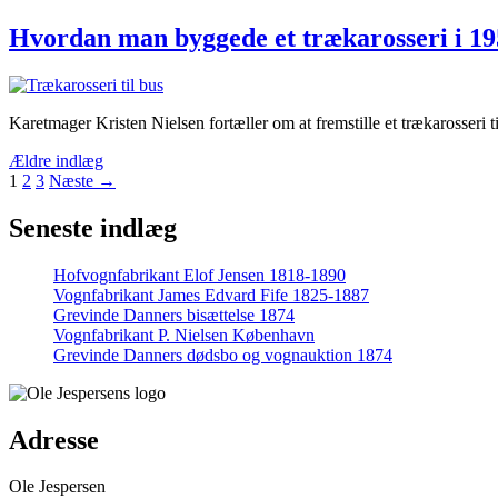
Hvordan man byggede et trækarosseri i 19
Karetmager Kristen Nielsen fortæller om at fremstille et trækarosseri
Ældre indlæg
Side
Side
Side
1
2
3
Næste
→
Seneste indlæg
Hofvognfabrikant Elof Jensen 1818-1890
Vognfabrikant James Edvard Fife 1825-1887
Grevinde Danners bisættelse 1874
Vognfabrikant P. Nielsen København
Grevinde Danners dødsbo og vognauktion 1874
Adresse
Ole Jespersen