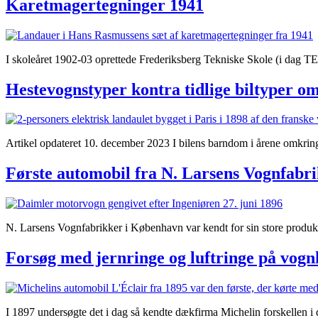
Karetmagertegninger 1941
I skoleåret 1902-03 oprettede Frederiksberg Tekniske Skole (i dag 
Hestevognstyper kontra tidlige biltyper o
Artikel opdateret 10. december 2023 I bilens barndom i årene omkrin
Første automobil fra N. Larsens Vognfabr
N. Larsens Vognfabrikker i København var kendt for sin store produk
Forsøg med jernringe og luftringe på vogn
I 1897 undersøgte det i dag så kendte dækfirma Michelin forskellen i