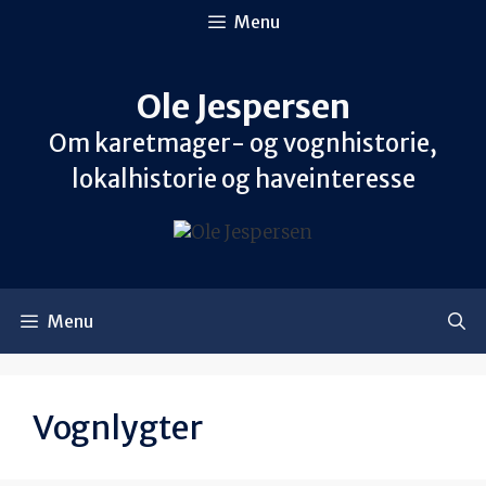
Hop
Menu
til
indhold
Ole Jespersen
Om karetmager- og vognhistorie,
lokalhistorie og haveinteresse
Menu
Vognlygter