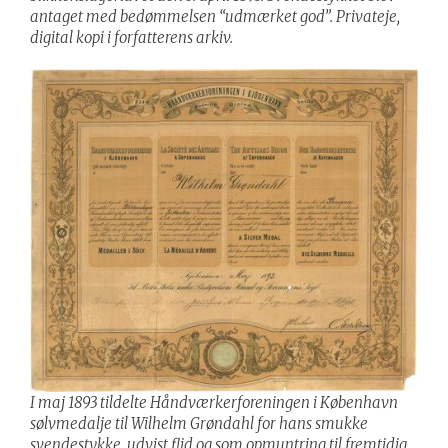
antaget med bedømmelsen “udmærket god”. Privateje,
digital kopi i forfatterens arkiv.
I maj 1893 tildelte Håndværkerforeningen i København
sølvmedalje til Wilhelm Grøndahl for hans smukke
svendestykke, udvist flid og som opmuntring til fremtidig