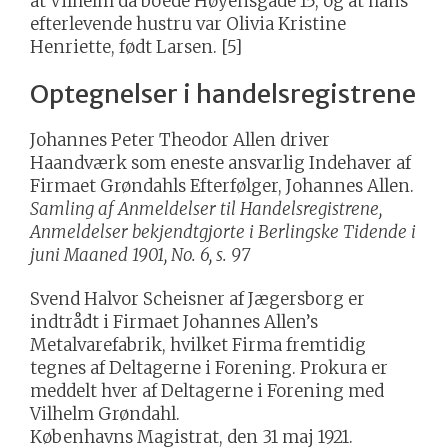
at Vilhelm da boede Høyensgade 15, og at hans
efterlevende hustru var Olivia Kristine
Henriette, født Larsen. [5]
Optegnelser i handelsregistrene
Johannes Peter Theodor Allen driver
Haandværk som eneste ansvarlig Indehaver af
Firmaet Grøndahls Efterfølger, Johannes Allen.
Samling af Anmeldelser til Handelsregistrene,
Anmeldelser bekjendtgjorte i Berlingske Tidende i
juni Maaned 1901, No. 6, s. 97
Svend Halvor Scheisner af Jægersborg er
indtrådt i Firmaet Johannes Allen’s
Metalvarefabrik, hvilket Firma fremtidig
tegnes af Deltagerne i Forening. Prokura er
meddelt hver af Deltagerne i Forening med
Vilhelm Grøndahl.
Københavns Magistrat, den 31 maj 1921.