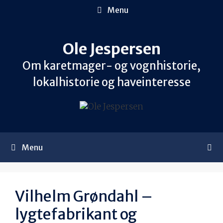
Hop
Menu
til
indhold
Ole Jespersen
Om karetmager- og vognhistorie,
lokalhistorie og haveinteresse
Menu
Vilhelm Grøndahl –
lygtefabrikant og