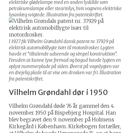
elektriske glødelampe med en anden lyskilde som
petroleumslampe eller stearinlys, hvis vognens elektriske
lysanlæg svigtede. Illustration fra patentskriftet.
I 1927 fik Vilhelm Grøndahl dansk patent nr. 37929 på
elektrisk automobillygte især til motordrosker. Lygten
havde et “tiltalende udseende og simpel konstruktion”.
Foruden at kunne lyse fremad og bagud havde lygten en
oplyst nummerplade på siden. Øverst på vognlygten var
en drejelig plade til at vise om drosken var fri. Illustration
fra patentskriftet.
Vilhelm Grøndahl dør i 1950
Vilhelm Grøndahl døde 76 år gammel den 4.
november 1950 på Bispebjerg Hospital. Han
blev begravet den 9. november på Holmens
Kirkegård i København. Kirkebogen fortæller,