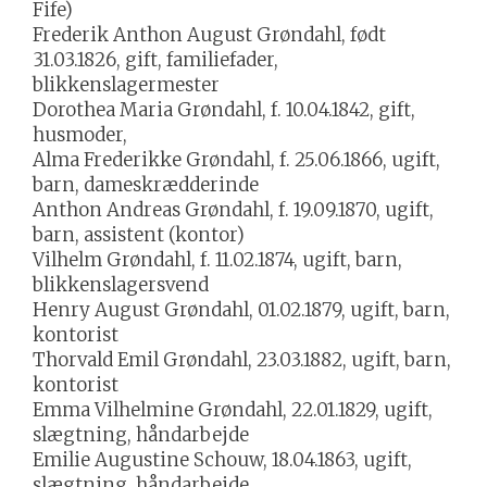
Fife)
Frederik Anthon August Grøndahl, født
31.03.1826, gift, familiefader,
blikkenslagermester
Dorothea Maria Grøndahl, f. 10.04.1842, gift,
husmoder,
Alma Frederikke Grøndahl, f. 25.06.1866, ugift,
barn, dameskrædderinde
Anthon Andreas Grøndahl, f. 19.09.1870, ugift,
barn, assistent (kontor)
Vilhelm Grøndahl, f. 11.02.1874, ugift, barn,
blikkenslagersvend
Henry August Grøndahl, 01.02.1879, ugift, barn,
kontorist
Thorvald Emil Grøndahl, 23.03.1882, ugift, barn,
kontorist
Emma Vilhelmine Grøndahl, 22.01.1829, ugift,
slægtning, håndarbejde
Emilie Augustine Schouw, 18.04.1863, ugift,
slægtning, håndarbejde