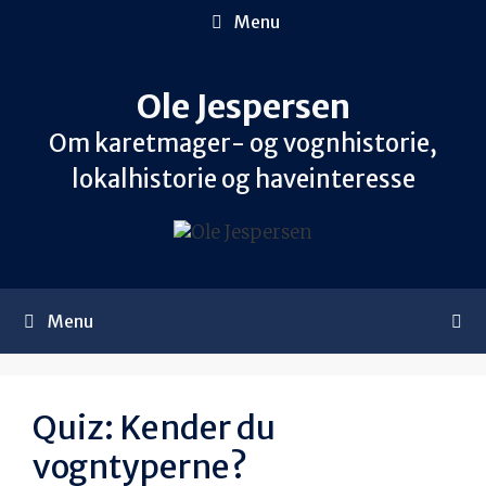
Hop
Menu
til
indhold
Ole Jespersen
Om karetmager- og vognhistorie,
lokalhistorie og haveinteresse
Menu
Quiz: Kender du
vogntyperne?