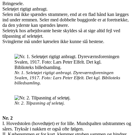
Bringesele.
Seletøjet rigtigt anbragt.
Selen må ikke spændes strammere, end at en flad hånd kan lægges
ind under remmen. Seler med dobbelte buggjorde er at foretrække,
da den yderste kan spændes løsere.
Seletryk hos arbejdsvante heste skyldes så at sige altid fejl ved
tilpasning af seletøjet.
Svinglerne må under kørselen ikke kunne slå hestene.
Nr. 1. Seletøjet rigtigt anbragt. Dyreværnsforeningen
Svalen, 1917. Foto: Lars Peter Elfelt. Det kgl. Biblioteks
billedsamling.
Nr. 2. Tilpasning af seletøj.
Nr. 2
I. Hovedstolen (hovedtøjet) er for lille. Mundspalten udstrammes og
såres. Tryksår i nakken er også ofte følgen.
II. Kæberemmen er for kort, klemmer struben sammen og hindrer