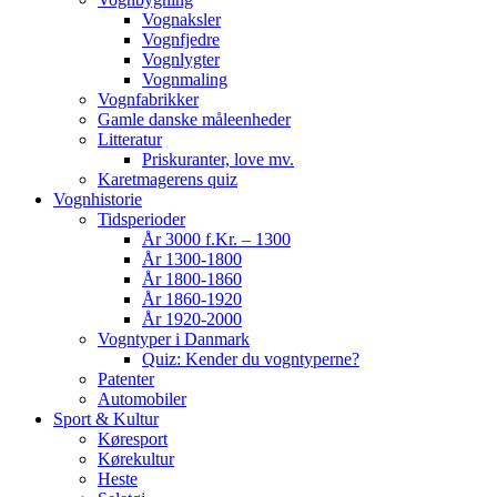
Vognaksler
Vognfjedre
Vognlygter
Vognmaling
Vognfabrikker
Gamle danske måleenheder
Litteratur
Priskuranter, love mv.
Karetmagerens quiz
Vognhistorie
Tidsperioder
År 3000 f.Kr. – 1300
År 1300-1800
År 1800-1860
År 1860-1920
År 1920-2000
Vogntyper i Danmark
Quiz: Kender du vogntyperne?
Patenter
Automobiler
Sport & Kultur
Køresport
Kørekultur
Heste