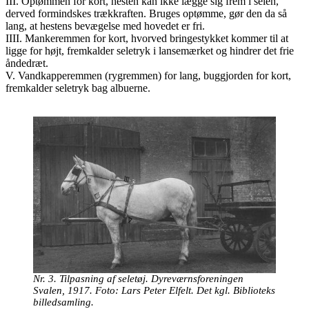
III. Optømmen for kort, hesten kan ikke lægge sig frem i selen,
derved formindskes trækkraften. Bruges optømme, gør den da så
lang, at hestens bevægelse med hovedet er fri.
IIII. Mankeremmen for kort, hvorved bringestykket kommer til at
ligge for højt, fremkalder seletryk i lansemærket og hindrer det frie
åndedræt.
V. Vandkapperemmen (rygremmen) for lang, buggjorden for kort,
fremkalder seletryk bag albuerne.
Nr. 3. Tilpasning af seletøj. Dyreværnsforeningen
Svalen, 1917. Foto: Lars Peter Elfelt. Det kgl. Biblioteks
billedsamling.