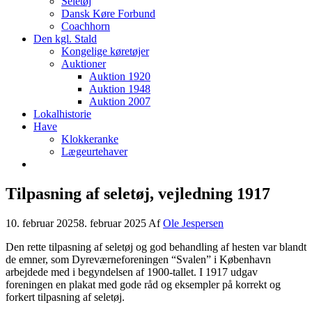
Seletøj
Dansk Køre Forbund
Coachhorn
Den kgl. Stald
Kongelige køretøjer
Auktioner
Auktion 1920
Auktion 1948
Auktion 2007
Lokalhistorie
Have
Klokkeranke
Lægeurtehaver
Tilpasning af seletøj, vejledning 1917
10. februar 2025
8. februar 2025
Af
Ole Jespersen
Den rette tilpasning af seletøj og god behandling af hesten var blandt
de emner, som Dyreværneforeningen “Svalen” i København
arbejdede med i begyndelsen af 1900-tallet. I 1917 udgav
foreningen en plakat med gode råd og eksempler på korrekt og
forkert tilpasning af seletøj.