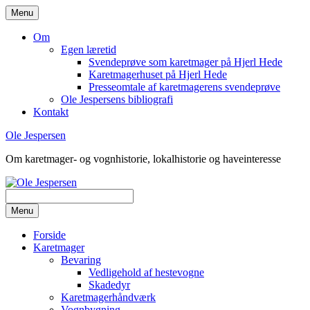
Hop
Menu
til
indhold
Om
Egen læretid
Svendeprøve som karetmager på Hjerl Hede
Karetmagerhuset på Hjerl Hede
Presseomtale af karetmagerens svendeprøve
Ole Jespersens bibliografi
Kontakt
Ole Jespersen
Om karetmager- og vognhistorie, lokalhistorie og haveinteresse
Menu
Forside
Karetmager
Bevaring
Vedligehold af hestevogne
Skadedyr
Karetmagerhåndværk
Vognbygning