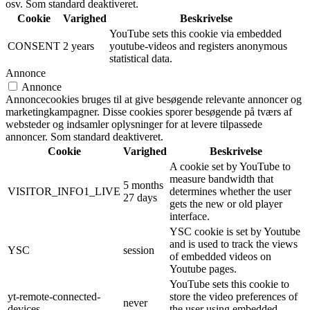
osv. Som standard deaktiveret.
Cookie
Varighed
Beskrivelse
YouTube sets this cookie via embedded
CONSENT
2 years
youtube-videos and registers anonymous
statistical data.
Annonce
Annonce
Annoncecookies bruges til at give besøgende relevante annoncer og
marketingkampagner. Disse cookies sporer besøgende på tværs af
websteder og indsamler oplysninger for at levere tilpassede
annoncer. Som standard deaktiveret.
Cookie
Varighed
Beskrivelse
A cookie set by YouTube to
measure bandwidth that
5 months
VISITOR_INFO1_LIVE
determines whether the user
27 days
gets the new or old player
interface.
YSC cookie is set by Youtube
and is used to track the views
YSC
session
of embedded videos on
Youtube pages.
YouTube sets this cookie to
yt-remote-connected-
store the video preferences of
never
devices
the user using embedded