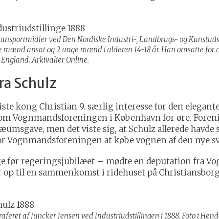
n, transportmidler ved Den Nordiske Industri-, Landbrugs- og Kunstud
 mænd ansat og 2 unge mænd i alderen 14-18 år. Han omsatte for ca.
g England. Arkivalier Online.
ra Schulz
viste kong Christian 9. særlig interesse for den elega
kom Vognmandsforeningen i København for øre. Forenin
msgave, men det viste sig, at Schulz allerede havde so
for Vognmandsforeningen at købe vognen af den nye sv
ge før regeringsjubilæet – mødte en deputation fra
 op til en sammenkomst i ridehuset på Christiansborg
raferet af Juncker Jensen ved Industriudstillingen i 1888. Foto i H