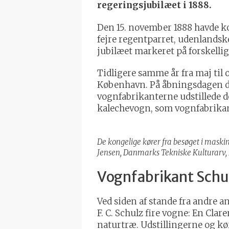
regeringsjubilæet i 1888.
Den 15. november 1888 havde k
fejre regentparret, udenlandske
jubilæet markeret på forskellig 
Tidligere samme år fra maj til
København. På åbningsdagen de
vognfabrikanterne udstillede d
kalechevogn, som vognfabrika
De kongelige kører fra besøget i maski
Jensen, Danmarks Tekniske Kulturarv, 
Vognfabrikant Schul
Ved siden af stande fra andre 
F. C. Schulz fire vogne: En Cla
naturtræ. Udstillingerne og kør