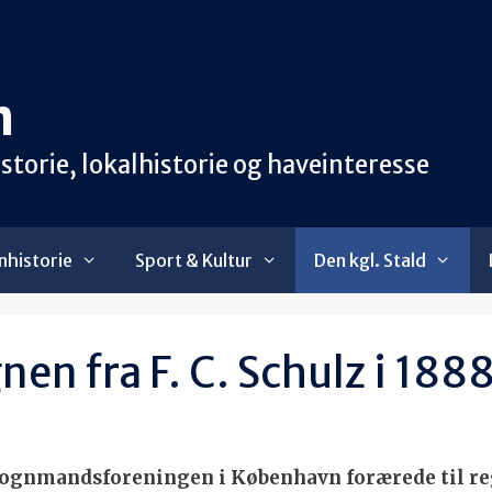
n
orie, lokalhistorie og haveinteresse
historie
Sport & Kultur
Den kgl. Stald
n fra F. C. Schulz i 188
gnmandsforeningen i København forærede til reg