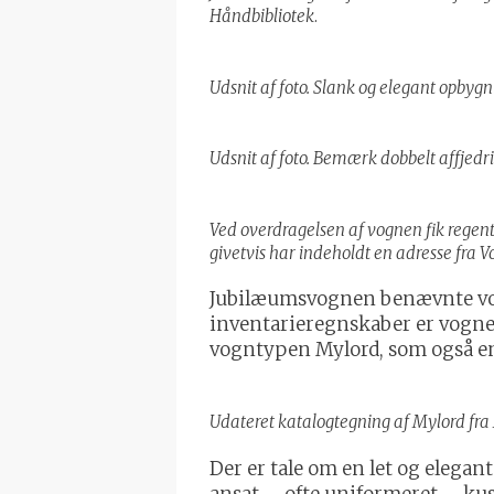
Håndbibliotek
.
Udsnit af foto. Slank og elegant opby
Udsnit af foto. Bemærk dobbelt affjedri
Ved overdragelsen af vognen fik regen
givetvis har indeholdt en adresse fra
Jubilæumsvognen benævnte vog
inventarieregnskaber er vognen
vogntypen Mylord, som også en
Udateret katalogtegning af Mylord fra M
Der er tale om en let og elega
ansat – ofte uniformeret – kus