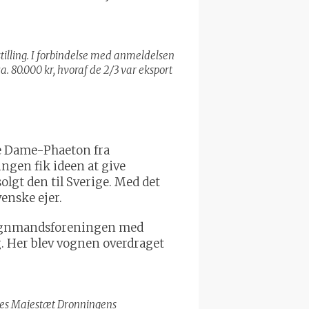
stilling. I forbindelse med anmeldelsen
 80.000 kr, hvoraf de 2/3 var eksport
nte Dame-Phaeton fra
gen fik ideen at give
lgt den til Sverige. Med det
enske ejer.
 Vognmandsforeningen med
. Her blev vognen overdraget
endes Majestæt Dronningens