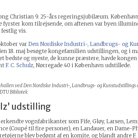
ong Christian 9. 25-års regeringsjubilæum. København
 fyrster kom tilrejsende, om aftenen var byen illumine
festlig vis.
 oktober var
Den Nordiske Industri-, Landbrugs- og Kun
n 18. maj besøgte kongefamilien udstillingen, og i ma
et bedste og nyeste, de kunne præstere, havde kongen v
nt
F. C. Schulz
, Nørregade 40 i København udstillede.
nhallen ved Den Nordiske Industri-, Landbrugs- og Kunstudstillings 
DTU Bibliotek
z’ udstilling
anerkendte vognfabrikanter som Fife, Gløy, Larsen, Lem
rence (Coupé til fire personer), en Landauer, en Dame-P
etøjerne blev bedømt af en komite, og blandt andre F. C.