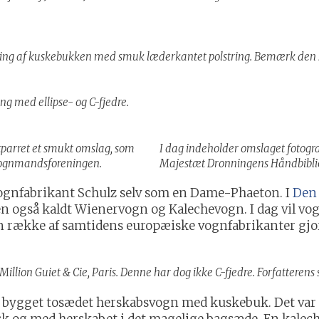
gning af kuskebukken med smuk læderkantet polstring. Bemærk den s
ng med ellipse- og C-fjedre.
tparret et smukt omslag, som
I dag indeholder omslaget fotograf
 Vognmandsforeningen.
Majestæt Dronningens Håndbibli
nfabrikant Schulz selv som en Dame-Phaeton. I
Den 
 også kaldt Wienervogn og Kalechevogn. I dag vil vog
 række af samtidens europæiske vognfabrikanter gjo
illion Guiet & Cie, Paris. Denne har dog ikke C-fjedre. Forfatterens
nt bygget tosædet herskabsvogn med kuskebuk. Det var 
k og med herskabet i det magelige bagsæde. En kalech