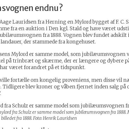
umsvognen endnu?
 Aage Lauridsen fra Herning en Mylord bygget af F. C. S
mme fra en auktion i Den kgl. Stald og have været udstil
om jubilæumsvognen fra 1888. Vognen blev fundet adskil
landauer, der stammede fra kongehuset.
ridsens Mylord er samme model, som jubilæumsvognen vis
kel på trinbræt og skærme, der er længere og dybere 
har været forandret på et tidspunkt.
lle fortælle om kongelig proveniens, men disse vil
Tidligere blev kroner og våben fjernet inden salg på o
.
ylord fra Schulz er samme model som jubilæumsvognen fra 1888. M
illedet fra 1888. Foto: Henrik Lauridsen