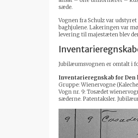
sæde.
Vognen fra Schulz var udstyret 
baghjulene. Lakeringen var mør
levering til majestæten blev d
Inventarieregnskab
Jubilæumsvognen er omtalt i fo
Inventarieregnskab for Den 
Gruppe: Wienervogne (Kalechev
Vogn nr. 9: Tosædet wienervogn
sæderne. Patentaksler. Jubilæum