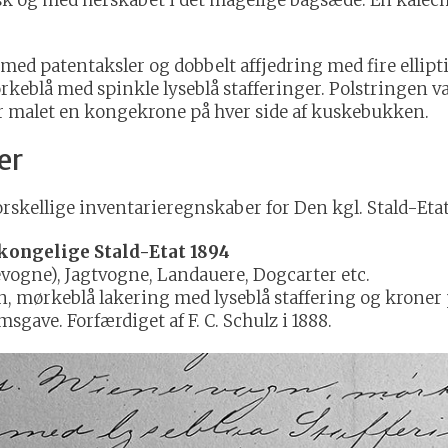
med patentaksler og dobbelt affjedring med fire ellipti
keblå med spinkle lyseblå stafferinger. Polstringen va
er malet en kongekrone på hver side af kuskebukken.
er
rskellige inventarieregnskaber for Den kgl. Stald-Etat
kongelige Stald-Etat 1894
ogne), Jagtvogne, Landauere, Dogcarter etc.
, mørkeblå lakering med lyseblå staffering og kroner
sgave. Forfærdiget af F. C. Schulz i 1888.