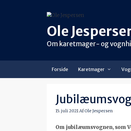
Hop
til
indhold
Ole Jesperse
Om karetmager- og vognhist
Forside
Karetmager
Vogn
Jubilæumsvogne
15. juli 2021
Af
Ole Jespersen
Om jubilæumsvognen, som Vo