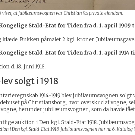
 viser, at jubilæumsvognen var Christian 9.s private ejendom.
ngelige Stald-Etat for Tiden fra d. 1. april 1909 ti
e og klæde. Bukken påmalet 2 kgl. kroner. Jubilæumsgave.
gelige Stald-Etat for Tiden fra d. 1. april 1914 til
ion d. 18. juni 1918.
ev solgt i 1918
entarieregnskab 1914-1919 blev jubilæumsvognen solgt ve
idehuset på Christiansborg, hvor overskud af vogne, sele
0 vogne, herunder jubilæumsvognen, som da havde fået
ktion i Den kgl. Stald-Etat 1918. Jubilæumsvognen har nr. 6. Katalog 