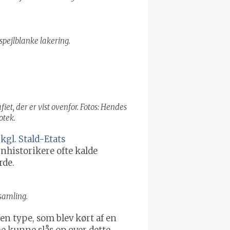
pejlblanke lakering.
iet, der er vist ovenfor. Fotos: Hendes
otek.
kgl. Stald-Etats
nhistorikere ofte kalde
rde.
 samling.
en type, som blev kørt af en
e kunne slås op over dette