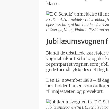
klasse.
F. C. Schulz’ anmeldelse til 15. sektio
oplyste Schulz, at han havde 22 voksne
til Sverige, Norge, Finland, Tyskland o
Jubilæumsvognen f
Blandt de udstillede køretøjer 
vognfabrikant Schulz, og det 
regentparret vognen som jubilæu
gode formål lykkedes det dog 
Den 12. november 1888 – få da
postholder Larsen som ordfører
til majestæten og prøvekørt.
Jubilæumsvognen fra F. C. Schulz fotog