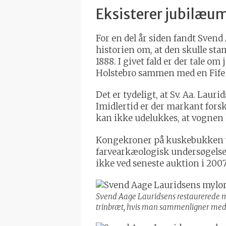
Eksisterer jubilæ
For en del år siden fandt Svend
historien om, at den skulle sta
1888. I givet fald er der tale 
Holstebro sammen med en Fife 
Det er tydeligt, at Sv. Aa. Lau
Imidlertid er der markant fors
kan ikke udelukkes, at vognen 
Kongekroner på kuskebukken vi
farvearkæologisk undersøgelse. 
ikke ved seneste auktion i 2007
Svend Aage Lauridsens restaurerede m
trinbræt, hvis man sammenligner med b