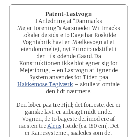
Patent-Lastvogn
I Anledning af “Danmarks
Mejeriforening”s Aarsmøde i Wittmacks
Lokaler de sidste to Dage har Roskilde
Vognfabrik havt en Mælkevogn af et
eiendommeligt, nyt Princip udstillet i
den tilstødende Gaard. Da
Konstruktionen ikke blot egner sig for
Mejeribrug, – en Lastvogn af lignende
System anvendes for Tiden paa
Hakkemose Teglværk
– skulle vi omtale
den lidt nærmere.
Den løber paa tre Hjul; det forreste, der er
ganske lavt, er anbragt midt under
Vognen, de to bageste derimod ere af
næsten tre
Alens
Høide [ca. 180 cm]. Det
er Karresystemet, saaledes som det