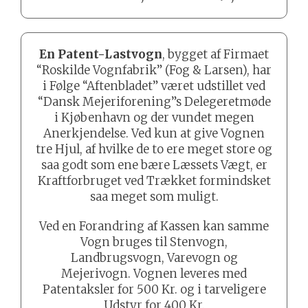
En Patent-Lastvogn
, bygget af Firmaet
“Roskilde Vognfabrik” (Fog & Larsen), har
i Følge “Aftenbladet” været udstillet ved
“Dansk Mejeriforening”s Delegeretmøde
i Kjøbenhavn og der vundet megen
Anerkjendelse. Ved kun at give Vognen
tre Hjul, af hvilke de to ere meget store og
saa godt som ene bære Læssets Vægt, er
Kraftforbruget ved Trækket formindsket
saa meget som muligt.
Ved en Forandring af Kassen kan samme
Vogn bruges til Stenvogn,
Landbrugsvogn, Varevogn og
Mejerivogn. Vognen leveres med
Patentaksler for 500 Kr. og i tarveligere
Udstyr for 400 Kr.