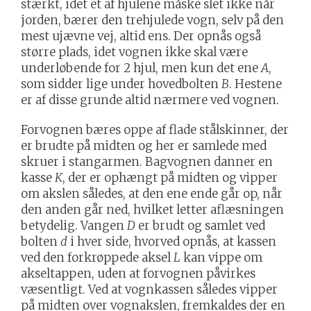
stærkt, idet et af hjulene måske slet ikke når
jorden, bærer den trehjulede vogn, selv på den
mest ujævne vej, altid ens. Der opnås også
større plads, idet vognen ikke skal være
underløbende for 2 hjul, men kun det ene
A
,
som sidder lige under hovedbolten
B
. Hestene
er af disse grunde altid nærmere ved vognen.
Forvognen bæres oppe af flade stålskinner, der
er brudte på midten og her er samlede med
skruer i stangarmen. Bagvognen danner en
kasse
K
, der er ophængt på midten og vipper
om akslen således, at den ene ende går op, når
den anden går ned, hvilket letter aflæsningen
betydelig. Vangen
D
er brudt og samlet ved
bolten
d
i hver side, hvorved opnås, at kassen
ved den forkrøppede aksel
L
kan vippe om
akseltappen, uden at forvognen påvirkes
væsentligt. Ved at vognkassen således vipper
på midten over vognakslen, fremkaldes der en