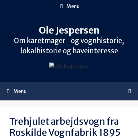
Hop
Menu
til
indhold
Ole Jespersen
Om karetmager- og vognhistorie,
lokalhistorie og haveinteresse
Menu
Trehjulet arbejdsvogn fra
Roskilde Vognfabrik 1895