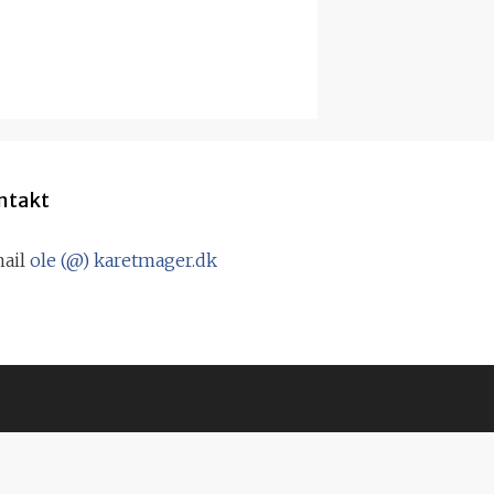
ntakt
mail
ole (@) karetmager.dk