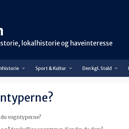
n
orie, lokalhistorie og haveinteresse
historie
Sport & Kultur
Den kgl. Stald
gntyperne?
 du vogntyperne?