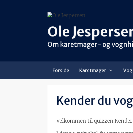
Hop
til
indhold
Ole Jesperse
Om karetmager- og vognhist
Forside
Karetmager
Vogn
Kender du vo
Velkommen til quizzen Kender