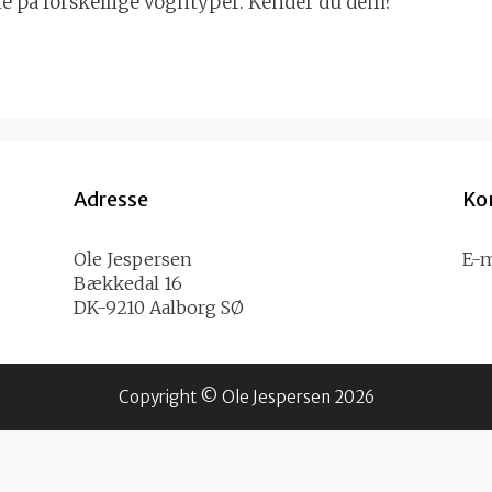
ne på forskellige vogntyper. Kender du dem?
Adresse
Ko
Ole Jespersen
E-
Bækkedal 16
DK-9210 Aalborg SØ
Copyright © Ole Jespersen 2026