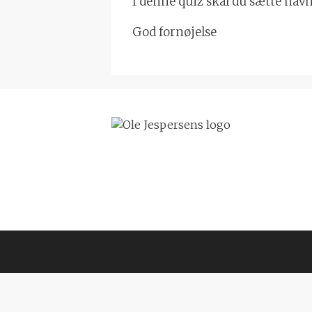
I denne quiz skal du sætte nav
God fornøjelse